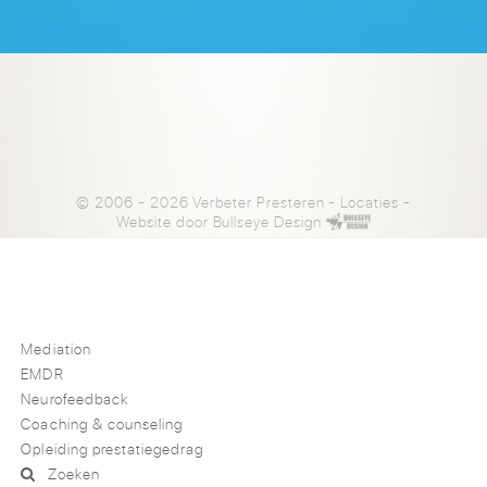
© 2006 - 2026 Verbeter Presteren
-
Locaties
-
Website door
Bullseye Design
Mediation
EMDR
Neurofeedback
Coaching & counseling
Opleiding prestatiegedrag
Zoeken