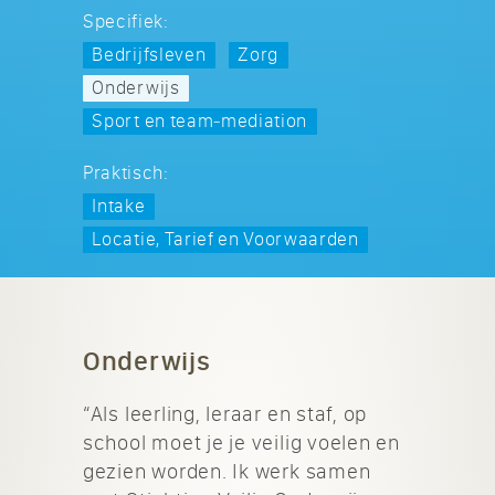
Specifiek:
Bedrijfsleven
Zorg
Onderwijs
Sport en team‑mediation
Praktisch:
Intake
Locatie, Tarief en Voorwaarden
Onderwijs
“Als leerling, leraar en staf, op
school moet je je veilig voelen en
gezien worden. Ik werk samen